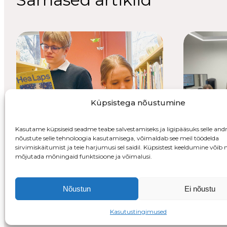
Küpsistega nõustumine
Kasutame küpsiseid seadme teabe salvestamiseks ja ligipääsuks selle and
nõustute selle tehnoloogia kasutamisega, võimaldab see meil töödelda
sirvimiskäitumist ja teie harjumusi sel saidil. Küpsistest keeldumine võib n
mõjutada mõningaid funktsioone ja võimalusi.
Kunst 
heaks!
Nõustun
Ei nõustu
Kunst
Lapse õiguste
Kasutustingimused
saadikud: noored, kes
Tallinnas 