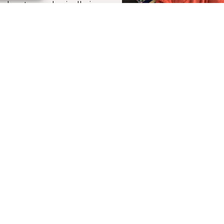
 uksest on paberirulle ja -
vaid noori nähtud sisse-
umas juba viiskümmend
n tegutsev Tallinna
 on koht, kus õppida
Eesti tüdrukun
Soomes
Intervjuud
Marta Marleen Metsare o
aastane eesti tüdruk, kes
Soomes ja õpib Latokartan
kus on kakskeelne õpe, ni
tunde toimub eesti, osa 
keeles.
Mis keeles sa iga…