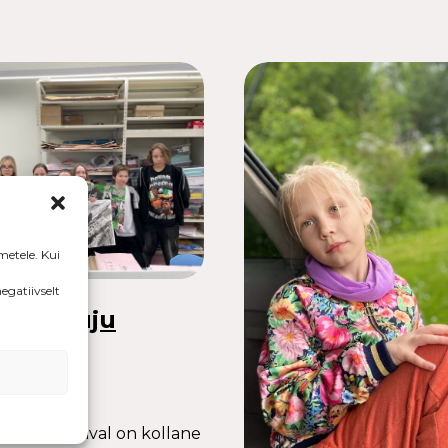
metele. Kui
egatiivselt
teeb tuju
Kevade tänaval on kollane