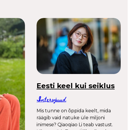
Eesti keel kui seiklus
Intervjuud
Mis tunne on õppida keelt, mida
räägib vaid natuke üle miljoni
inimese? Qiaoqiao Li teab vastust.