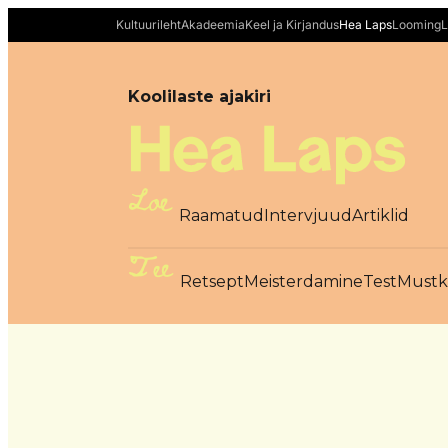
Liigu
Kultuurileht
Akadeemia
Keel ja Kirjandus
Hea Laps
Looming
L
sisu
juurde
Koolilaste ajakiri
Loe
Raamatud
Intervjuud
Artiklid
Tee
Retsept
Meisterdamine
Test
Mustk