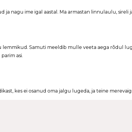
ja nagu ime igal aastal. Ma armastan linnulaulu, sireli j
nu lemmikud. Samuti meeldib mulle veeta aega rõdul lug
parim asi.
kast, kes ei osanud oma jalgu lugeda, ja teine merevaig