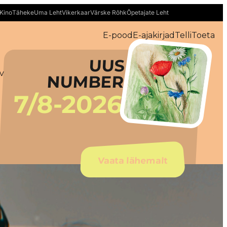
Kino
Täheke
Uma Leht
Vikerkaar
Värske Rõhk
Õpetajate Leht
E-pood
E-ajakirjad
Telli
Toeta
UUS
iv
NUMBER
7/8-2026
Vaata lähemalt