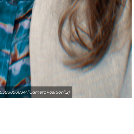
798388850834″,”CameraPosition”:2}