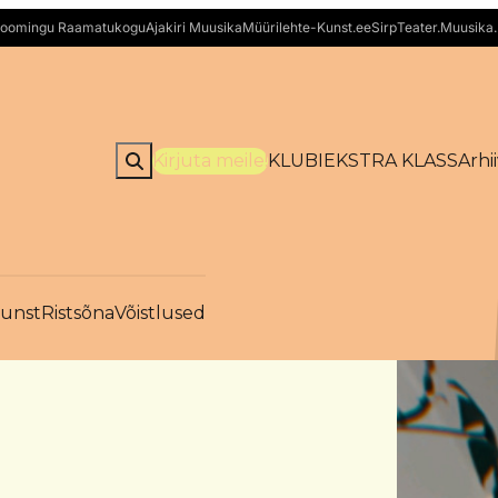
oomingu Raamatukogu
Ajakiri Muusika
Müürileht
e-Kunst.ee
Sirp
Teater.Muusika.
Kirjuta meile!
KLUBI
EKSTRA KLASS
Arhi
unst
Ristsõna
Võistlused