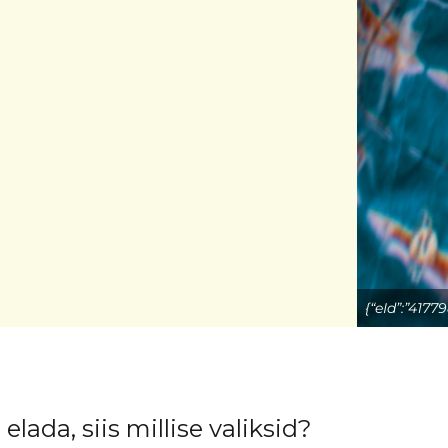
{“eId”:”417
 elada, siis millise valiksid?