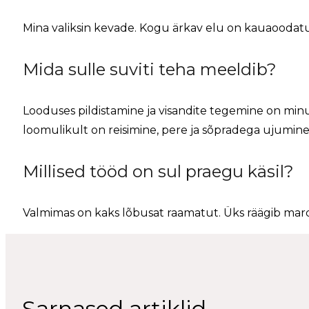
Mina valiksin kevade. Kogu ärkav elu on kauaoodatud 
Mida sulle suviti teha meeldib?
Looduses pildistamine ja visandite tegemine on mi
loomulikult on reisimine, pere ja sõpradega ujumine 
Millised tööd on sul praegu käsil?
Valmimas on kaks lõbusat raamatut. Üks räägib mardi
Sarnased artiklid